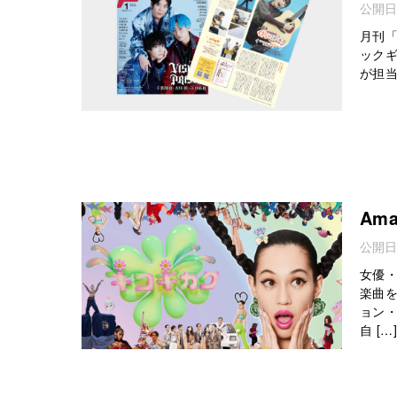
公開日
月刊
ック
が担当し
Am
公開日
女優
楽曲
ョン
自 […]