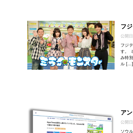
フジ
公開日
フジ
す。
み特
ル […]
アン
公開日
ソウル