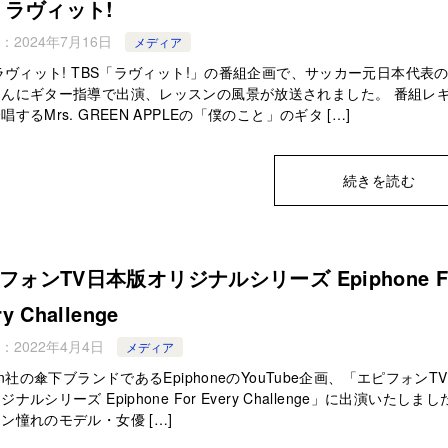
S ラヴィット!
：
2024年7月16日
メディア
 ラヴィット! TBS「ラヴィット!」の番組企画で、サッカー元日本代表
さんにギター指導で出演、レッスンの風景が放送されました。 番組レ
唱するMrs. GREEN APPLEの「僕のこと」のギタ […]
続きを読む
フォンTV日本版オリジナルシリーズ Epiphone F
ry Challenge
：
2022年4月4日
メディア
son社の傘下ブランドであるEpiphoneのYouTube企画、「エピフォンT
ナルシリーズ Epiphone For Every Challenge」に出演いたしま
ン憧れのモデル・女優 […]