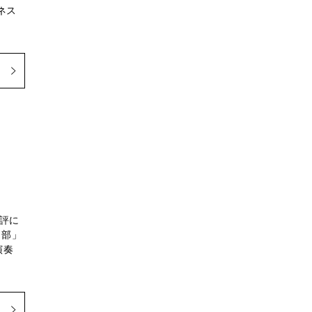
ネス
評に
ト部」
演奏