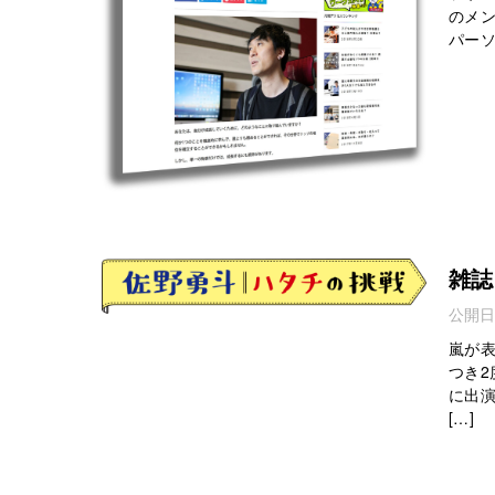
のメン
パーソ
雑誌
公開日
嵐が
つき
に出演
[…]