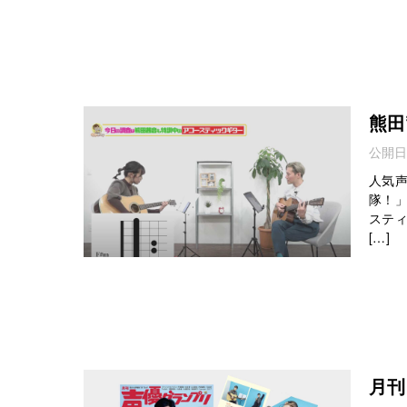
熊田茜
公開日
人気声
隊！
ステ
[…]
月刊