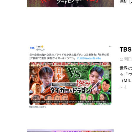
画研 [
TB
公開日
世界の
る「
（M!
[…]