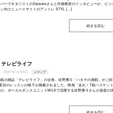
バーでギタリストのDaisukeさんと作曲教室のインタビューが、ビジ
ン向けニュースサイトのアントレ STYL […]
続きを読む
 テレビライフ
：
2021年12月8日
メディア
表紙の雑誌「テレビライフ」の企画、佐野勇斗「ハタチの挑戦」がご好
2度目のレッスンの様子が掲載されました。映画「走れ！T校バスケッ
の、ボーカルダンスユニットM!LKで活躍する佐野勇斗さんが楽器の
続きを読む