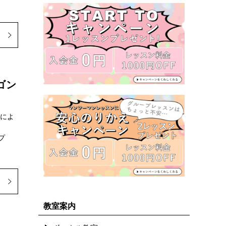
ゴン
室によ
プ
教室案内