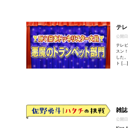
テレ
公開日
テレ
スン
した
ト […]
雑誌
公開日
Kin