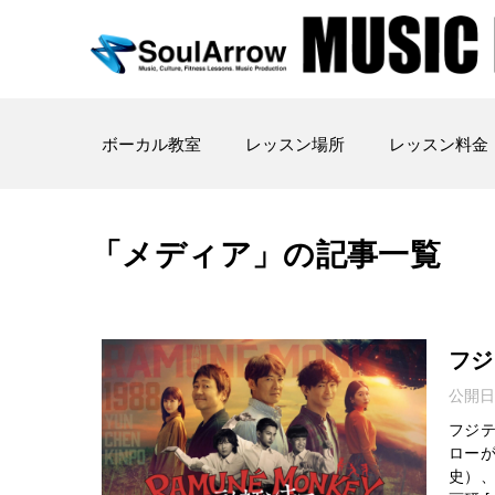
ボーカル教室
レッスン場所
レッスン料金
「メディア」の記事一覧
フジ
公開日
フジ
ローが
史）