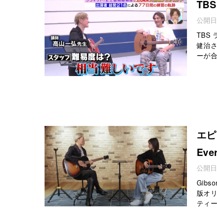
TB
公開日
TBS
健治
ーが合
エピ
Eve
公開日
Gib
版オリジ
ティー