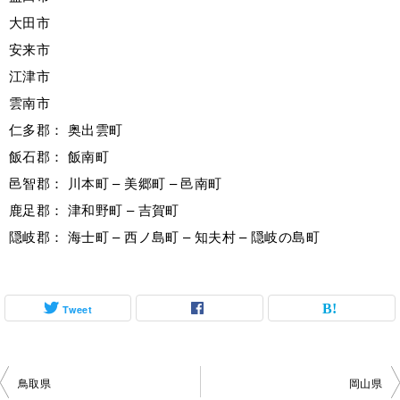
大田市
安来市
江津市
雲南市
仁多郡： 奥出雲町
飯石郡： 飯南町
邑智郡： 川本町 – 美郷町 – 邑南町
鹿足郡： 津和野町 – 吉賀町
隠岐郡： 海士町 – 西ノ島町 – 知夫村 – 隠岐の島町
Tweet
投
鳥取県
岡山県