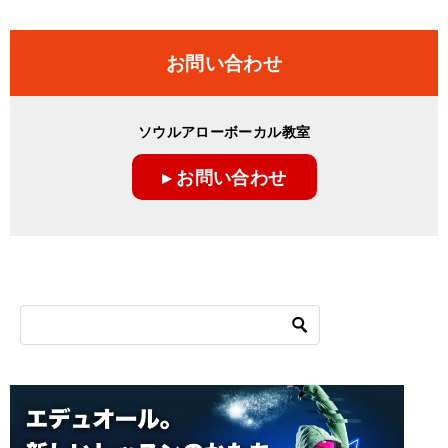
稿
ナ
お問い合わせ
ビ
ゲ
ソウルアローボーカル教室
ー
▸ お問い合わせ
シ
ョ
ン