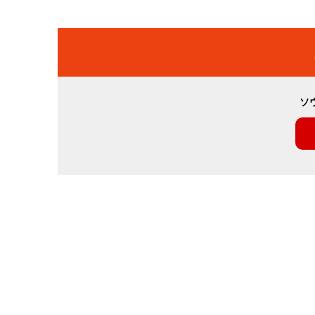
稿
ナ
ビ
ソ
ゲ
ー
シ
ョ
ン