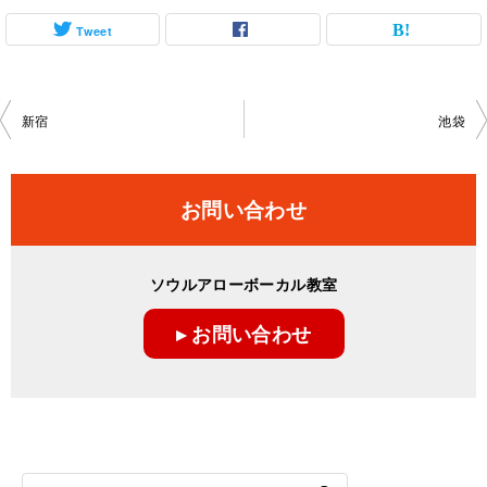
Tweet
投
新宿
池袋
稿
ナ
お問い合わせ
ビ
ゲ
ソウルアローボーカル教室
ー
▸ お問い合わせ
シ
ョ
ン