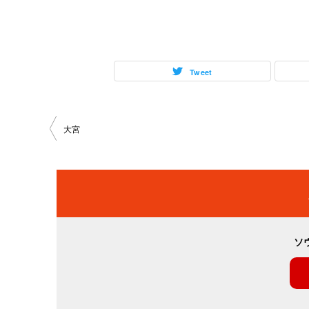
Tweet
投
大宮
稿
ナ
ビ
ソ
ゲ
ー
シ