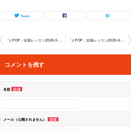
Tweet
投
「J POP」出張レッスン2026-5-27-no0107-1167
「J POP」出張レッスン2026-6-10-no0107-1167
稿
ナ
コメントを残す
ビ
ゲ
名前
必須
ー
シ
ョ
メール（公開されません）
必須
ン