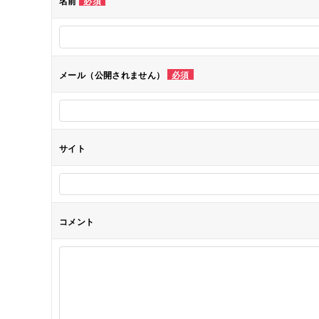
名前
必須
ー
シ
メール（公開されません）
必須
ョ
ン
サイト
コメント