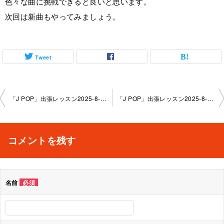
色々な曲に挑戦できると良いと思います。
次回は新曲もやってみましょう。
Tweet
投
「J POP」出張レッスン2025-8-6-no0159-0107
「J POP」出張レッスン2025-8-20-no0159-0107
稿
ナ
コメントを残す
ビ
ゲ
名前
必須
ー
シ