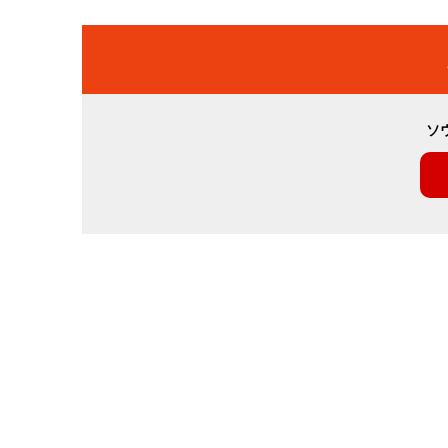
稿
ナ
ビ
ソ
ゲ
ー
シ
ョ
ン