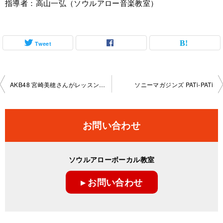
指導者：高山一弘（ソウルアロー音楽教室）
Tweet
投
AKB48 宮崎美穂さんがレッスン受講
ソニーマガジンズ PATi-PATi
稿
ナ
お問い合わせ
ビ
ゲ
ソウルアローボーカル教室
ー
▸ お問い合わせ
シ
ョ