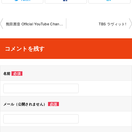
投
熊田茜音 Official YouTube Channel
TBS ラヴィット!
稿
ナ
コメントを残す
ビ
ゲ
名前
必須
ー
シ
ョ
メール（公開されません）
必須
ン